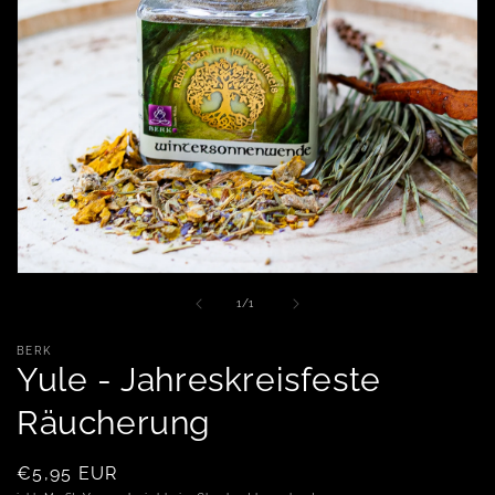
Medien 1 in Modal öffnen
von
1
/
1
BERK
Yule - Jahreskreisfeste
Räucherung
Normaler Preis
€5,95 EUR