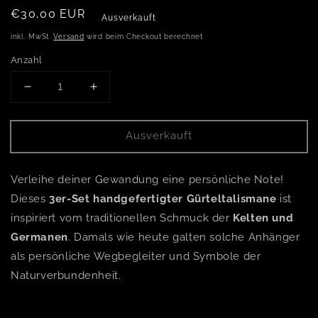
Normaler Preis
€30,00 EUR
Ausverkauft
inkl. MwSt.
Versand
wird beim Checkout berechnet
Anzahl
Verringere die Menge für Tigerauge Gürtel-Talisman
Erhöhe die Menge für Tigerauge Gürtel-
Ausverkauft
Verleihe deiner Gewandung eine persönliche Note!
Dieses
3er-Set handgefertigter Gürteltalismane
ist
inspiriert vom traditionellen Schmuck der
Kelten und
Germanen
. Damals wie heute galten solche Anhänger
als persönliche Wegbegleiter und Symbole der
Naturverbundenheit.