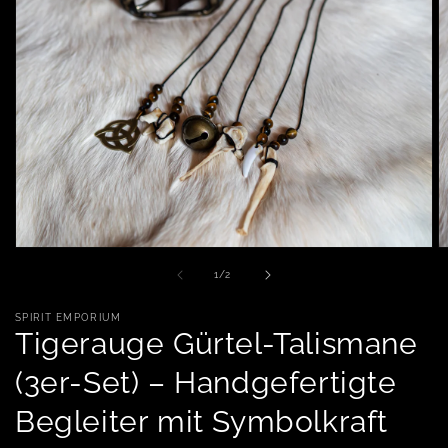
Medien 1 in Modal öffnen
M
von
1
/
2
SPIRIT EMPORIUM
Tigerauge Gürtel-Talismane
(3er-Set) – Handgefertigte
Begleiter mit Symbolkraft