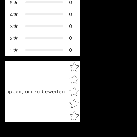
0
5
0
4
0
3
0
2
0
1
Star rating
Tippen, um zu bewerten