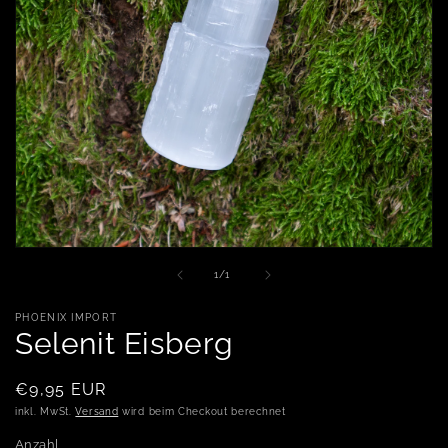
Medien 1 in Modal öffnen
von
1
/
1
PHOENIX IMPORT
Selenit Eisberg
Normaler Preis
€9,95 EUR
inkl. MwSt.
Versand
wird beim Checkout berechnet
Anzahl