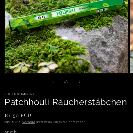
M
Medien 1 in Modal öffnen
von
1
/
3
PHOENIX IMPORT
Patchhouli Räucherstäbchen
Normaler Preis
€1,50 EUR
inkl. MwSt.
Versand
wird beim Checkout berechnet
Anzahl