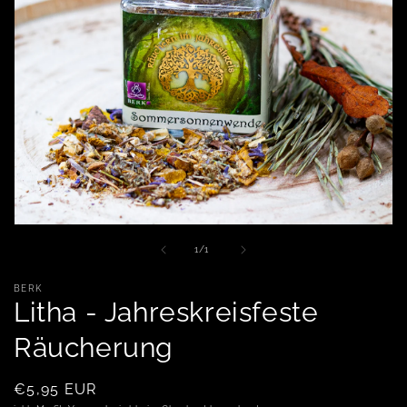
Medien 1 in Modal öffnen
von
1
/
1
BERK
Litha - Jahreskreisfeste
Räucherung
Normaler Preis
€5,95 EUR