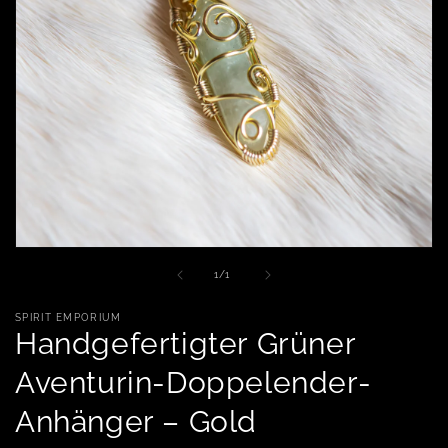
Medien 1 in Modal öffnen
von
1
/
1
SPIRIT EMPORIUM
Handgefertigter Grüner
Aventurin-Doppelender-
Anhänger – Gold