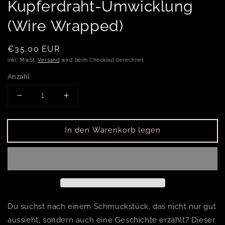
Kupferdraht-Umwicklung
(Wire Wrapped)
Normaler Preis
€35,00 EUR
inkl. MwSt.
Versand
wird beim Checkout berechnet
Anzahl
Verringere die Menge für Handgefertigter Grüner
Erhöhe die Menge für Handgefertigter
In den Warenkorb legen
Du suchst nach einem Schmuckstück, das nicht nur gut
aussieht, sondern auch eine Geschichte erzählt? Dieser