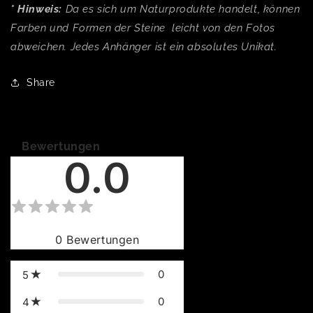
* Hinweis:
Da es sich um Naturprodukte handelt, können
Farben und Formen der Steine leicht von den Fotos
abweichen. Jedes Anhänger ist ein absolutes Unikat.
Share
Bewertungen
0.0
0
Bewertungen
0
5
0
4