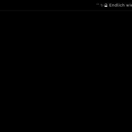
** ✨🔮 Endlich wi