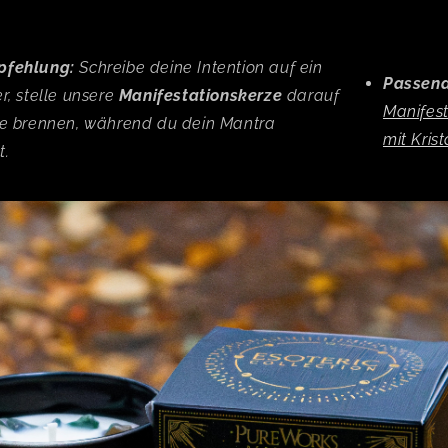
pfehlung:
Schreibe deine Intention auf ein
Passend
r, stelle unsere
Manifestationskerze
darauf
Manifes
ie brennen, während du dein Mantra
mit Krist
t.