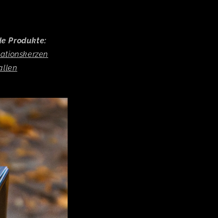
e Produkte:
tationskerzen
allen