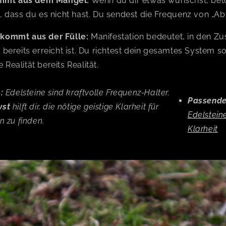
mt aus dem Mangel:
Wenn du dir etwas wünschst, bet
t, dass du es nicht hast. Du sendest die Frequenz von „A
 kommt aus der Fülle:
Manifestation bedeutet, in den Zu
 bereits erreicht ist. Du richtest dein gesamtes System s
Realität bereits Realität.
:
Edelsteine sind kraftvolle Frequenz-Halter.
Passende
yst
hilft dir, die nötige geistige Klarheit für
Edelstein
n zu finden.
Klarheit