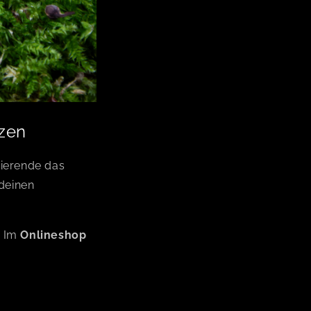
rzen
zierende das
 deinen
. Im
Onlineshop
sitive Energie in