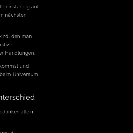
fen inständig auf
am nächsten
tkind, den man
aktive
ner Handlungen.
g kommst und
“ beim Universum
nterschied
edanken allein