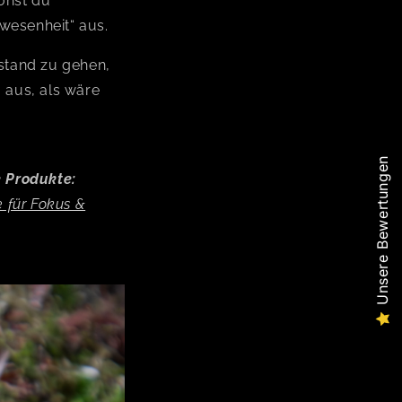
onst du
bwesenheit“ aus.
stand zu gehen,
o aus, als wäre
Unsere Bewertungen
 Produkte:
e für Fokus &