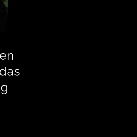
fen
 das
ng